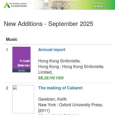
New Additions - September 2025
Music
1
Annual report
Hong Kong Sinfonietta.
Hong Kong : Hong Kong Sinfonietta
Limited,
ML28.H6 H66
2
The making of Cabaret
Garebian, Keith
New York : Oxford University Press,
[2011]