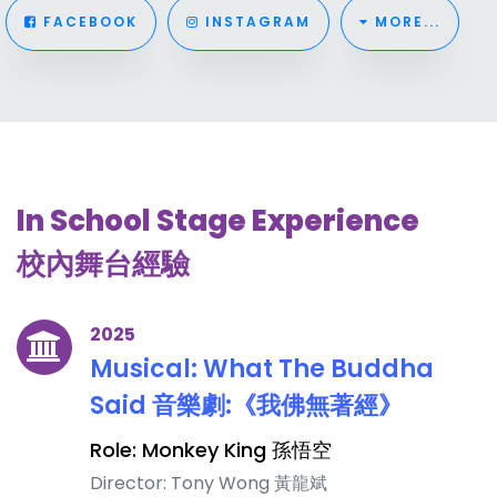
FACEBOOK
INSTAGRAM
MORE...
In School Stage Experience
校內舞台經驗
2025
Musical: What The Buddha
Said 音樂劇:《我佛無著經》
Role: Monkey King 孫悟空
Director: Tony Wong 黃龍斌