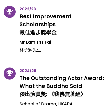
2022/23
Best Improvement
Scholarships
最佳進步獎學金
Mr Lam Tsz Fai
林子輝先生
2024/25
The Outstanding Actor Award:
What the Buddha Said
傑出演員獎: 《我佛無著經》
School of Drama, HKAPA