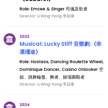
Role: Emcee & Singer 司儀及歌者
Director: Li Wing-hong 李頴康
2022
Musical: Lucky Stiff 音樂劇:《幸
運殭途》
Role: Hostess, Dancing Roulette Wheel,
Dominique Dancer, Casino Onlooker 空
姐、跳舞輪盤、舞者、賭場圍觀者
Director: Li Wing-hong 李頴康
2024