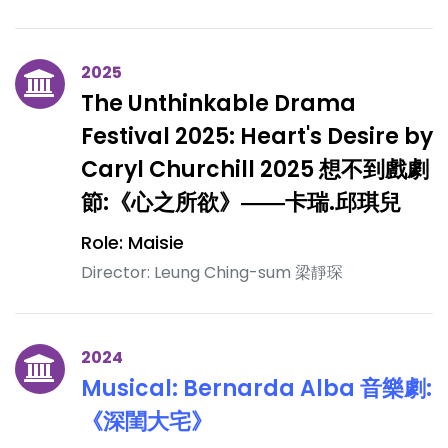
2025
The Unthinkable Drama
Festival 2025: Heart's Desire by
Caryl Churchill 2025 想不到戲劇
節:《心之所欲》――卡瑞.邱琪兒
Role: Maisie
Director: Leung Ching-sum 梁靜琛
2024
Musical: Bernarda Alba 音樂劇:
《深閨大宅》