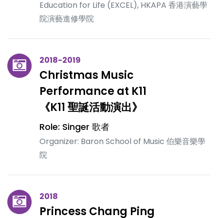
Education for Life (EXCEL), HKAPA 香港演藝學
院演藝進修學院
2018-2019
Christmas Music
Performance at K11
《K11 聖誕活動演出》
Role: Singer 歌者
Organizer: Baron School of Music 伯樂音樂學
院
2018
Princess Chang Ping