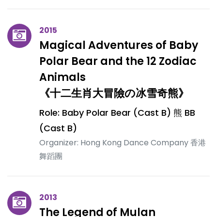
2015
Magical Adventures of Baby
Polar Bear and the 12 Zodiac
Animals
《十二生肖大冒險の冰雪奇熊》
Role: Baby Polar Bear (Cast B) 熊 BB
(Cast B)
Organizer: Hong Kong Dance Company 香港
舞蹈團
2013
The Legend of Mulan