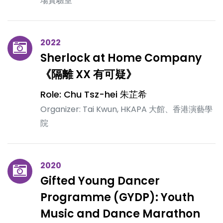
場實驗室
2022
Sherlock at Home Company
《隔離 XX 有可疑》
Role: Chu Tsz-hei 朱芷希
Organizer: Tai Kwun, HKAPA 大館、香港演藝學
院
2020
Gifted Young Dancer
Programme (GYDP): Youth
Music and Dance Marathon