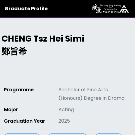
Graduate Profile
CHENG Tsz Hei Simi
鄭旨希
Programme
Bachelor of Fine Arts
(Honours) Degree in Drama
Major
Acting
Graduation Year
2025