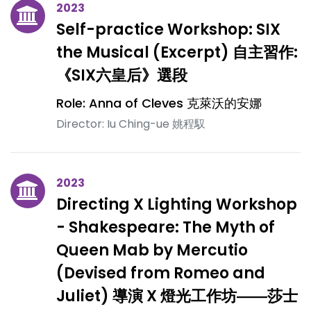
2023
Self-practice Workshop: SIX
the Musical (Excerpt) 自主習作:
《SIX六皇后》選段
Role: Anna of Cleves 克萊沃的安娜
Director: Iu Ching-ue 姚程馭
2023
Directing X Lighting Workshop
- Shakespeare: The Myth of
Queen Mab by Mercutio
(Devised from Romeo and
Juliet) 導演 X 燈光工作坊――莎士