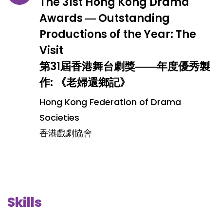
The 31st Hong Kong Drama
Awards ― Outstanding
Productions of the Year: The
Visit
第31屆香港舞台劇獎――年度優秀製
作: 《老婦還鄉記》
Hong Kong Federation of Drama
Societies
香港戲劇協會
Skills