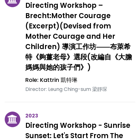
Directing Workshop –
Brecht:Mother Courage
(Excerpt)(Devised from
Mother Courage and Her
Children) 導演工作坊――布萊希
特《夠薑老母》選段(改編自《大膽
媽媽與她的孩子們》)
Role: Kattrin 凱特琳
Director: Leung Ching-sum 梁靜琛
2023
Directing Workshop - Sunrise
Sunset: Let's Start From The