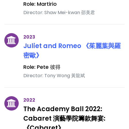
Role: Martirio
Director: Shaw Mei-kwan 邵美君
2023
Juliet and Romeo 《茱麗葉與羅
密歐》
Role: Pete 彼得
Director: Tony Wong 黃龍斌
2022
The Academy Ball 2022:
Cabaret 演藝學院籌款舞宴:
《Cabaret》