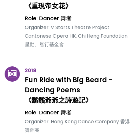
《重現帝女花》
Role: Dancer 舞者
Organizer: V Starts Theatre Project
Cantonese Opera HK, Chi Heng Foundation
星動、智行基金會
2018
Fun Ride with Big Beard -
Dancing Poems
《鬍鬚爺爺之詩遊記》
Role: Dancer 舞者
Organizer: Hong Kong Dance Company 香港
舞蹈團